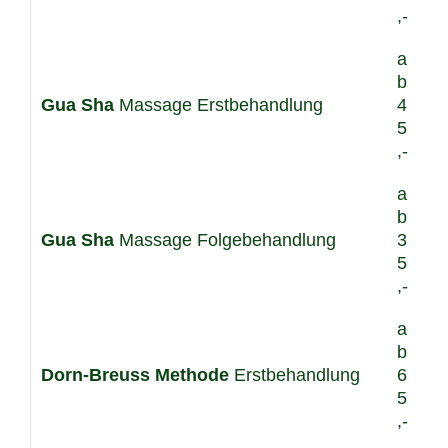
,-
a
b
Gua Sha
Massage Erstbehandlung
4
5
,-
a
b
Gua Sha
Massage Folgebehandlung
3
5
,-
a
b
Dorn-Breuss Methode
Erstbehandlung
6
5
,-