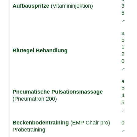
Aufbauspritze
(Vitamininjektion)
3
5
,-
a
b
1
Blutegel Behandlung
2
0
,-
a
b
Pneumatische Pulsationsmassage
4
(Pneumatron 200)
5
,-
Beckenbodentraining
(EMP Chair pro)
0
Probetraining
,-