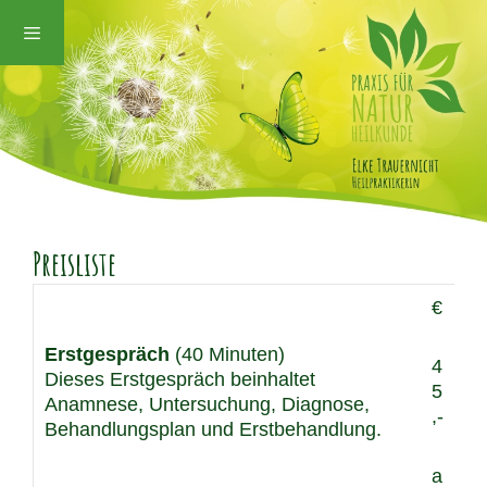
Zum
Inhalt
springen
Preisliste
€
Erstgespräch
(40 Minuten)
4
Dieses Erstgespräch beinhaltet
5
Anamnese, Untersuchung, Diagnose,
,-
Behandlungsplan und Erstbehandlung.
a