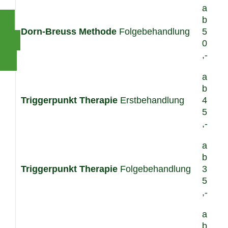
a
b
Dorn-Breuss
Methode
Folgebehandlung
5
0
,-
a
b
Triggerpunkt Therapie
Erstbehandlung
4
5
,-
a
b
Triggerpunkt Therapie
Folgebehandlung
3
5
,-
a
b