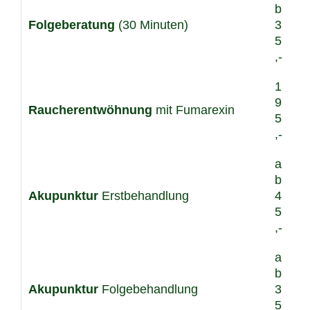
b
Folgeberatung
(30 Minuten)
3
5
,-
1
9
Raucherentwöhnung
mit Fumarexin
5
,-
a
b
Akupunktur
Erstbehandlung
4
5
,-
a
b
Akupunktur
Folgebehandlung
3
5